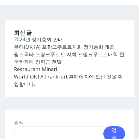
해외지사화사업
회
수출초보기업 지원사업
회
최신 글
수출친구맺기
쿨
2024년 정기총회 안내
옥타(OKTA) 프랑크푸르트지회 정기총회 개최
탄소기업 해외진출 지원사
월드옥타 프랑크푸르트 지회 프랑크푸르트대학 한
업
국학과에 장학금 전달
Restaurant Minari
글로벌취업지원사업
World-OKTA Frankfurt 홈페이지에 오신 것을 환
영합니다.
검색
검
색