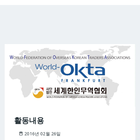
행사안내
2통상 – 요식업
세계대표자대
공지사항
3통상 – 전기, 전자
지역경제인대
5통상 – 건축, 재활용
차세대 무역스
6통상 – 호텔, 여행
7통상 – 건강식품, 미용용
품
8통상 – 금융, 법률, 부동산
10통상 – 물류
11통상 – 전자상거래
활동내용
12통상 – 교육, 문화, 리크
루팅
2016년 02월 26일