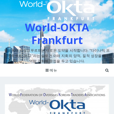
콘
텐
츠
로
World-OKTA
바
로
가
Frankfurt
기
월드옥타 프랑크푸르트는 새로운 도약을 시작합니다. “다이나믹 프
랑크푸르트 2022″라는 슬로건 아래 지회의 양적, 질적 성장을 통한
역량 강화에 중점을 두고 있습니다.
메뉴